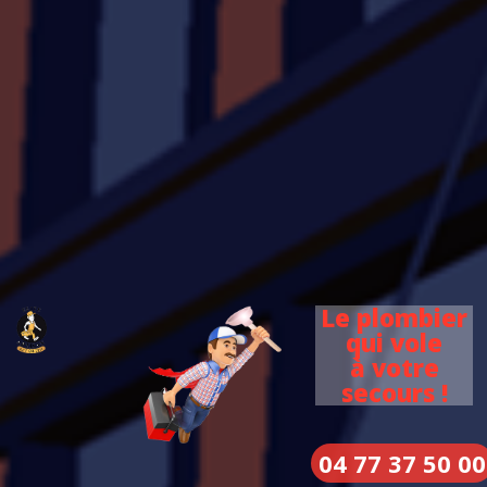
Le plombier
qui vole
à votre
secours !
04 77 37 50 00