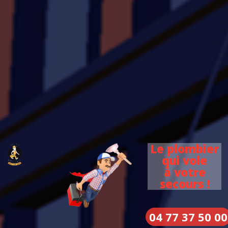
Le plombier
qui vole
à votre
secours !
04 77 37 50 00